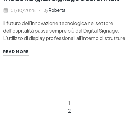
l’esperienza degli ospiti
Roberta
01/10/2025
By
Il futuro dell’innovazione tecnologica nel settore
dell’ospitalità passa sempre più dal Digital Signage.
L’utilizzo di display professionali all’interno di strutture
ricettive o spazi pubblici non solo migliora l’esperienza dei
READ MORE
visitatori, ma aiuta gli operatori a ottimizzare il servizio,
semplificare i processi e incrementare i risultati economici.
L’esperienza dell’ospite inizia nel…
1
2