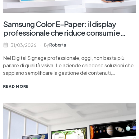
Samsung Color E-Paper: il display
professionale che riduce consumi e
complessità operativa
Roberta
31/03/2026
By
Nel Digital Signage professionale, oggi, non basta più
parlare di qualità visiva. Le aziende chiedono soluzioni che
sappiano semplificare la gestione dei contenuti,
alleggerire l’infrastruttura e ridurre l’impatto energetico
READ MORE
senza sacrificare chiarezza, riconoscibilità e presidio del
messaggio. È proprio in questo contesto che si inserisce
Samsung Color E-Paper, il display…