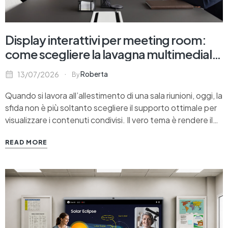
Display interattivi per meeting room:
come scegliere la lavagna multimediale
giusta per le aziende
Roberta
13/07/2026
By
Quando si lavora all’allestimento di una sala riunioni, oggi, la
sfida non è più soltanto scegliere il supporto ottimale per
visualizzare i contenuti condivisi. Il vero tema è rendere il
meeting più fluido, ridurre i tempi morti, favorire la
READ MORE
partecipazione e far dialogare senza problemi persone,
dispositivi e piattaforme diverse.…