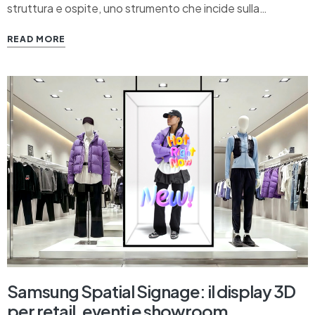
struttura e ospite, uno strumento che incide sulla
percezione del soggiorno, sulla qualità dell’esperienza in-
READ MORE
room e, sempre di più, anche sull’efficienza operativa del
personale. È da qui che parte l’evoluzione…
Samsung Spatial Signage: il display 3D
per retail, eventi e showroom