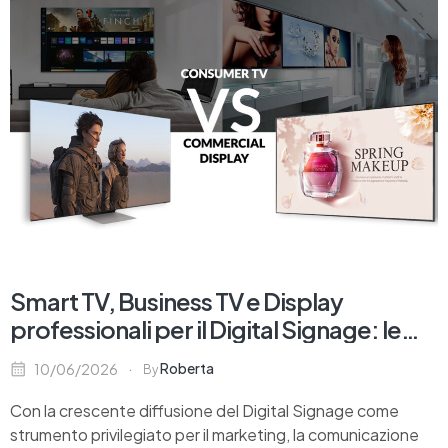
Smart TV, Business TV e Display
professionali per il Digital Signage: le
differenze da conoscere
Roberta
10/06/2026
By
Con la crescente diffusione del Digital Signage come
strumento privilegiato per il marketing, la comunicazione