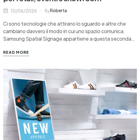
Roberta
10/06/2026
By
Ci sono tecnologie che attirano lo sguardo e altre che
cambiano davvero il modo in cui uno spazio comunica.
Samsung Spatial Signage appartiene a questa seconda
categoria. Pensato per retail, eventi e showroom, il nuovo
READ MORE
display professionale 3D di Samsung introduce una
profondità visiva che modifica il rapporto tra contenuto,…