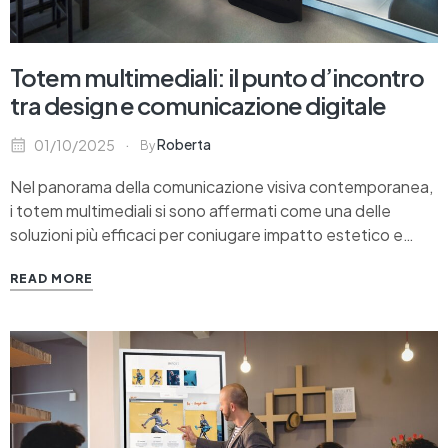
Totem multimediali: il punto d’incontro
tra design e comunicazione digitale
Roberta
01/10/2025
By
Nel panorama della comunicazione visiva contemporanea,
i totem multimediali si sono affermati come una delle
soluzioni più efficaci per coniugare impatto estetico e
funzionalità. Evoluzione naturale dei classici totem
READ MORE
cartacei, questi dispositivi uniscono design, interattività e
contenuti digitali, offrendo alle aziende nuove opportunità
per dialogare con clienti, visitatori e collaboratori.…