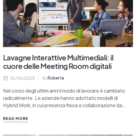
Lavagne Interattive Multimediali: il
cuore delle Meeting Room digitali
Roberta
01/10/2025
By
Nel corso degli ultimi anni il modo di lavorare è cambiato
radicalmente. Le aziende hanno adottato modelli di
Hybrid Work, in cui presenza fisica e collaborazione da
remoto si integrano in un unico ecosistema digitale. Gli
READ MORE
spazi di lavoro non sono più pensati solo come luoghi
operativi, ma come ambienti…