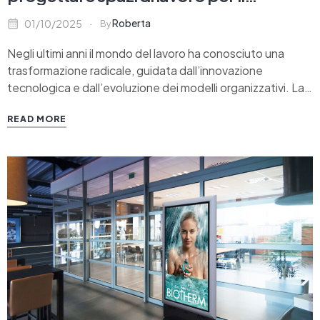
benessere digitale
Roberta
01/10/2025
By
Negli ultimi anni il mondo del lavoro ha conosciuto una
trasformazione radicale, guidata dall’innovazione
tecnologica e dall’evoluzione dei modelli organizzativi. La
diffusione di strumenti digitali sempre più avanzati ha reso
READ MORE
possibile comunicare in tempo reale, condividere dati e
collaborare da qualunque luogo, superando i confini
dell’ufficio tradizionale. Nonostante ciò, gli…