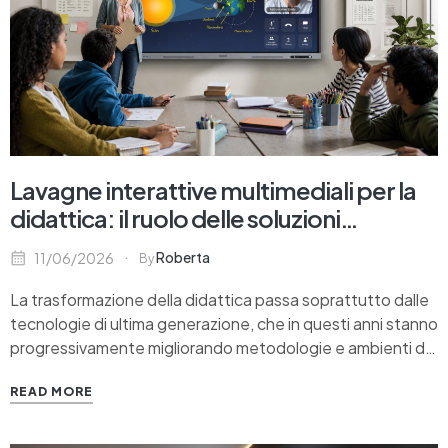
Lavagne interattive multimediali per la
didattica: il ruolo delle soluzioni
Samsung nella scuola digitale
Roberta
11/06/2026
By
La trasformazione della didattica passa soprattutto dalle
tecnologie di ultima generazione, che in questi anni stanno
progressivamente migliorando metodologie e ambienti di
apprendimento. Non si tratta semplicemente di sostituire
READ MORE
una lavagna tradizionale con un display digitale, bensì di
ripensare il modo in cui contenuti, spiegazione,
partecipazione e strumenti convivono in…