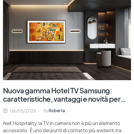
Nuova gamma Hotel TV Samsung:
caratteristiche, vantaggi e novità per
l’Hospitality
Roberta
06/05/2026
By
Nell’Hospitality, la TV in camera non è più un elemento
accessorio. È uno dei punti di contatto più evidenti tra