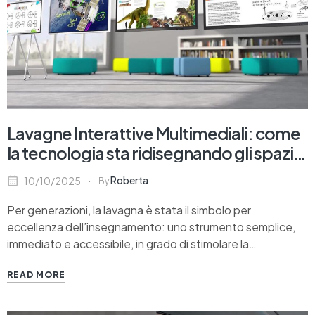
Lavagne Interattive Multimediali: come
la tecnologia sta ridisegnando gli spazi
della didattica
Roberta
10/10/2025
By
Per generazioni, la lavagna è stata il simbolo per
eccellenza dell’insegnamento: uno strumento semplice,
immediato e accessibile, in grado di stimolare la
partecipazione e il confronto. Oggi, la sua evoluzione
READ MORE
naturale è rappresentata dalle Lavagne Interattive
Multimediali, dispositivi che fondono la familiarità del gesto
analogico con la potenza delle tecnologie…