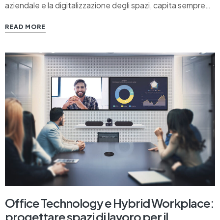
aziendale e la digitalizzazione degli spazi, capita sempre
più spesso di assistere ad un utilizzo improprio degli
READ MORE
schermi. Non è raro, ad esempio, trovare in vetrina un
comune televisore consumer pensato per l’ambiente
domestico, ma…
Office Technology e Hybrid Workplace:
progettare spazi di lavoro per il