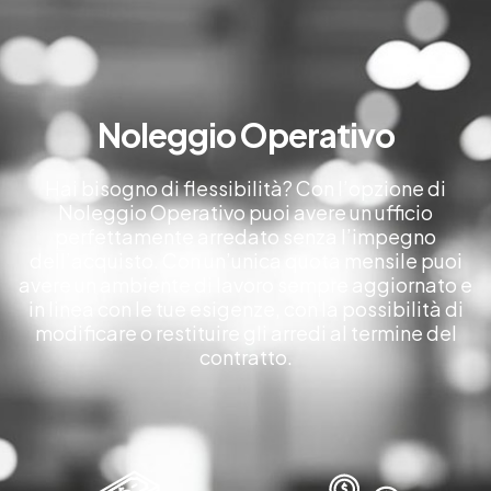
Noleggio Operativo
Hai bisogno di flessibilità? Con l’opzione di
Noleggio Operativo puoi avere un ufficio
perfettamente arredato senza l’impegno
dell’acquisto. Con un’unica quota mensile puoi
avere un ambiente di lavoro sempre aggiornato e
in linea con le tue esigenze, con la possibilità di
modificare o restituire gli arredi al termine del
contratto.