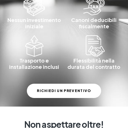
Nessun investimento
Canoni deducibili
iniziale
fiscalmente
Trasporto e
Flessibilità nella
installazione inclusi
durata del contratto
RICHIEDI UN PREVENTIVO
Non aspettare oltre!