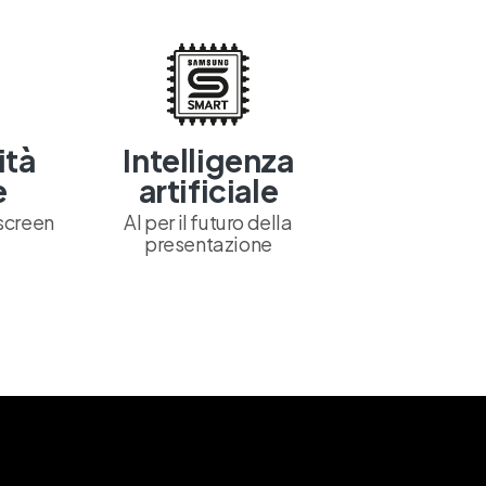
ità
Intelligenza
e
artificiale
screen
AI per il futuro della
presentazione