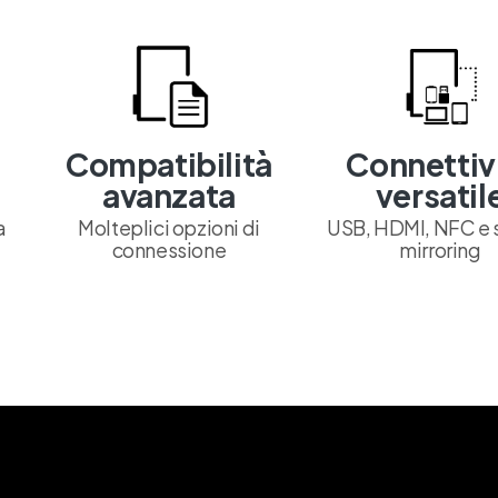
Compatibilità
Connettiv
avanzata
versatil
a
Molteplici opzioni di
USB, HDMI, NFC e 
connessione
mirroring