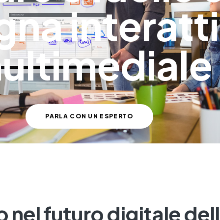
gna interatt
ultimediale
PARLA CON UN ESPERTO
o nel futuro digitale del