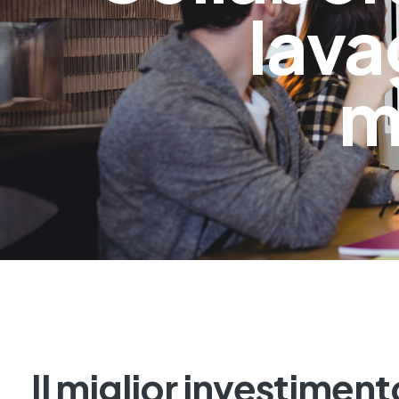
lava
m
Il miglior investiment