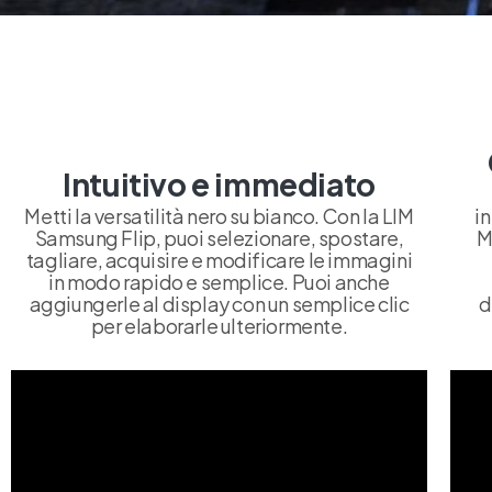
Intuitivo e immediato
Metti la versatilità nero su bianco. Con la LIM
in
Samsung Flip, puoi selezionare, spostare,
M
tagliare, acquisire e modificare le immagini
in modo rapido e semplice. Puoi anche
aggiungerle al display con un semplice clic
d
per elaborarle ulteriormente.