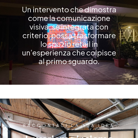
Un intervento che dimostra
come la comunicazione
visiva, se integrata con
criterio, possa trasformare
lo spazio retail in
un’esperienza che colpisce
al primo sguardo.
RACCONTACI LA TUA IDEA