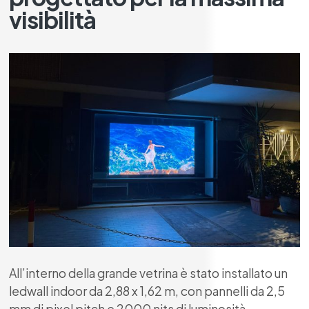
visibilità
All’interno della grande vetrina è stato installato un
ledwall indoor da 2,88 x 1,62 m
, con pannelli da
2,5
mm di pixel pitch
e
2000 nits di luminosità
,